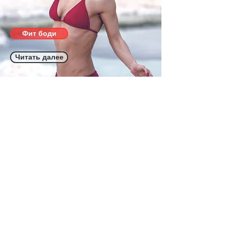
Фит боди
Читать далее
Алиса Плескова
Обучающие курсы | Стретчинг
курсы, фитнес, танец на пилоне,
воздушная акробатика.
Различные уровни сложности.
Курсы для тренеров и для
тренирующихся.
Политика
Отзывы