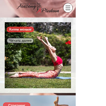
Хэппи монинг
Читать далее
Стретчинг