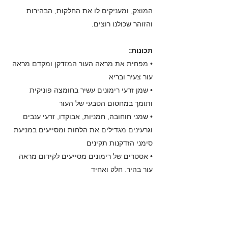
המוצק, ומעניקים לו את החלקות, הבהירות
והזוהר שכולנו רוצים.
תכונות:
• מפחית
את מראה העור המזדקן ומקדם מראה
עור צעיר ובריא
• שמן זרעי רימונים עשיר בחומצה פוניקית
ותומך במחסום הטבעי של העור
• שמני חוחובה, חמניות, אבוקדו, זרעי ענבים
וגרעינים מגדילים את הלחות ומסייעים במניעת
סימני הזדקנות תקינים
• אסטרים של רימונים מסייעים לקידום מראה
עור בהיר, חלק ואחיד
• מיצוי זרעי קפה הוא חומר מיזוג עור המסייע
בהגדלת מראה עור חלק, משפר את מרקם העור
ומצעיר את העור.