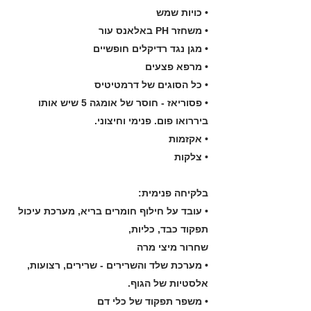
• כויות שמש
• משחזר PH באלאנס עור
• מגן נגד רדיקלים חופשיים
• מרפא פצעים
• כל הסוגים של דרמטיטיס
• פסוריאז - חוסר של אומגה 5 שיש אותו
ביררואו פום. פנימי וחיצוני.
• אקזמות
• צלקות
בלקיחה פנימית:
• עובד על חילוף חומרים בריא, מערכת עיכול
תפקוד כבד, כליות,
שחרור מיצי מרה
• מערכת שלד והשרירים - שרירים, רצועות,
אלסטיות של הגוף.
• משפר תפקוד של כלי דם