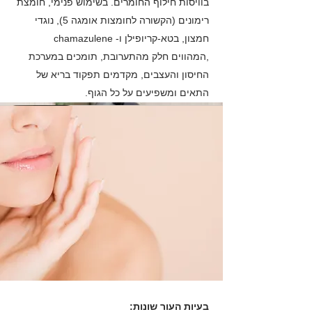
בוויסות חילוף החומרים. בשימוש פנימי, חומצת
רימונים (הקשורה לחומצות אומגה 5), נוגדי
חמצון, בטא-קריופילן ו- chamazulene
,המהווים חלק מהתערובת, תומכים במערכת
החיסון והעצבים, מקדמים תפקוד בריא של
התאים ומשפיעים על כל הגוף.
בעיות העור שונות: