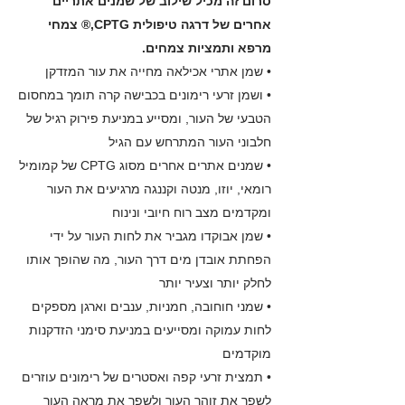
סרום זה מכיל שילוב של שמנים אתריים
אחרים של דרגה טיפולית CPTG,® צמחי
מרפא ותמציות צמחים.
• שמן אתרי אכילאה מחייה את עור המזדקן
• ושמן זרעי רימונים בכבישה קרה תומך במחסום
הטבעי של העור, ומסייע במניעת פירוק רגיל של
חלבוני העור המתרחש עם הגיל
• שמנים אתרים אחרים מסוג CPTG של קמומיל
רומאי, יוזו, מנטה וקננגה מרגיעים את העור
ומקדמים מצב רוח חיובי ונינוח
• שמן אבוקדו מגביר את לחות העור על ידי
הפחתת אובדן מים דרך העור, מה שהופך אותו
לחלק יותר וצעיר יותר
• שמני חוחובה, חמניות, ענבים וארגן מספקים
לחות עמוקה ומסייעים במניעת סימני הזדקנות
מוקדמים
• תמצית זרעי קפה ואסטרים של רימונים עוזרים
לשפר את זוהר העור ולשפר את מראה העור