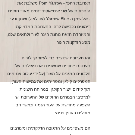
תערובת היופי - Pom Yarrow משלבת את
היתרונות של שני אנטיאוקסידנטים מאוד חזקים
- של שמן ה Yarrow Blue (אכילאה) ושמן זרעי
רימונים בכבישה קרה. התערובת המדוייקת
והמיוחדת הזאת נותנת הגנה לעור ולתאים שלנו,
מונע הזדקנות העור
זהו תערובת שנוצרה כדי לעזור לך לזרוח.
תערובת ייחודית שמשפרת את פעולתם של
חלבונים המגנים על העור (על ידי עיכוב אנזימים
המפרקים קולגן ומפחיתים את גמישות העור),
תוך קידום ייצור הקולגן. במריחה חיצונית
למרכיבי הצמחים החזקים של התערובת יש
השפעה מחדשת על העור הנמוג
וכאשר הם
מוחלים באופן פנימי
הם משפיעים על התגובה הדלקתית ומעורבים