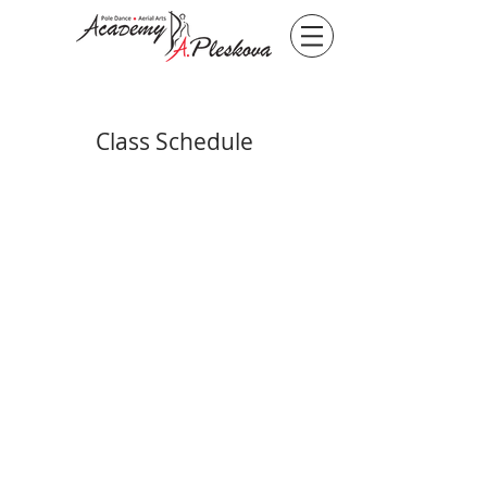
Class Schedule
Политика
Отзывы
+972547653720
alisa@pdaa.co