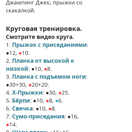
Джампинг Джек, прыжки со
скакалкой.
Круговая тренировка.
Смотрите видео круга.
1.
Прыжок с приседаниями
:
●12,
●
10.
2.
Планка от высокой к
низкой
: ●10,
●
8.
3.
Планка с подъемом ноги
:
●30+30,
●
20+20.
4.
X-Прыжки
: ●30,
●
25.
5.
Бёрпи
: ●10,
●
8,
●
6.
6.
Свечка
: ●10,
●
8.
7.
Сумо-приседания
: ●16,
●
14.