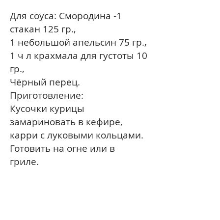
Для соуса: Смородина -1
стакан 125 гр.,
1 небольшой апельсин 75 гр.,
1 ч л крахмала для густоты 10
гр.,
Чёрный перец.
Приготовление:
Кусочки курицы
замариновать в кефире,
карри с луковыми кольцами.
Готовить на огне или в
гриле.
Приготовить соус: ошпарить
апельсин кипятком ,
натереть немного цедры,