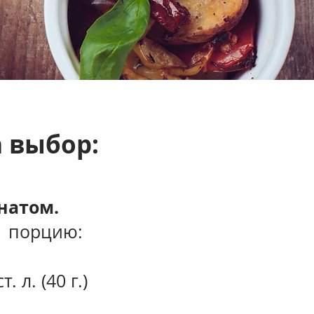
 выбор:
инатом.
1 порцию:
. л. (40 г.)