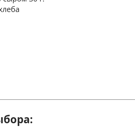
 хлеба
ыбора: