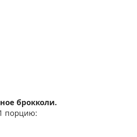
нное брокколи.
1 порцию: