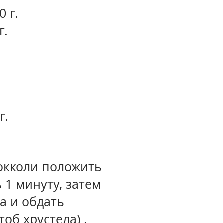
0 г.
г.
г.
:
рокколи положить
 1 минуту, затем
а и обдать
об хрустела) ,