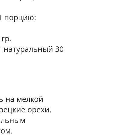
1 порцию:
 гр.
 натуральный 30
:
ь на мелкой
грецкие орехи,
альным
том.