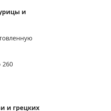
курицы и
отовленную
 260
и и грецких