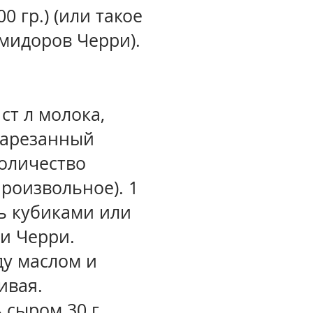
0 гр.) (или такое
мидоров Черри).
 ст л молока,
нарезанный
оличество
роизвольное). 1
ь кубиками или
и Черри.
ду маслом и
ивая.
 сыром 30 г.