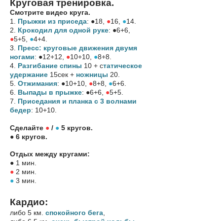
Круговая тренировка.
Смотрите видео круга.
1.
Прыжки из приседа
: ●18,
●
16,
●
14.
2.
Крокодил для одной руке
: ●6+6,
●
5+5,
●
4+4.
3.
Пресс: круговые движения двумя
ногами
: ●12+12,
●
10+10,
●
8+8.
4.
Разгибание спины
10 + с
татическое
удержание
15сек +
ножницы
20.
5.
Отжимания
: ●10+10,
●
8+8,
●
6+6.
6.
Выпады в прыжке
: ●6+6,
●
5+5.
7.
Приседания и планка с 3 волнами
бедер
: 10+10.
Сделайте
●
/
●
5 кругов.
● 6 кругов.
Отдых между кругами:
● 1 мин.
●
2 мин.
●
3 мин.
Кардио:
либо 5 км.
спокойного бега
,