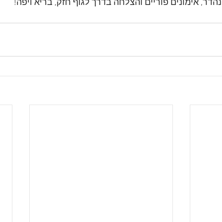
הדר, אימונים פוריים והצלחה בדרך לגוף חזק, בריא ויפה!